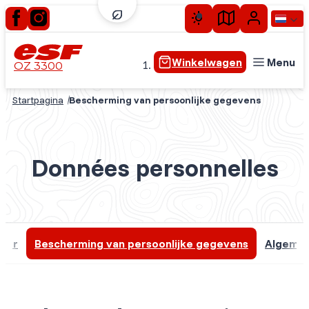
Winkelwagen
Menu
OZ 3300
Startpagina
Bescherming van persoonlijke gegevens
Kleine kinderen
Kinderen
Tieners
Données personnelles
Volwassenen
Privélessen
Extra ervaringen
imer
Bescherming van persoonlijke gegevens
Algeme
Seizoensskiën